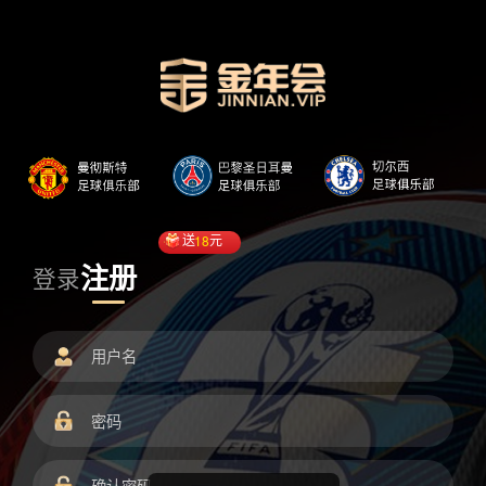
送
18
元
注册
登录