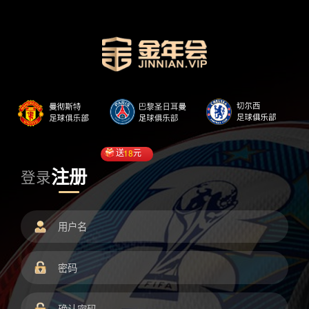
送
18
元
注册
登录