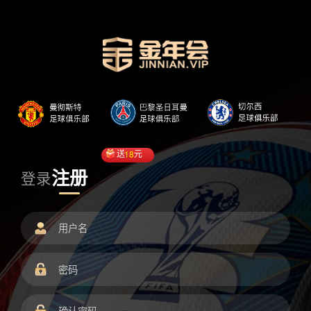
送
18
元
注册
登录